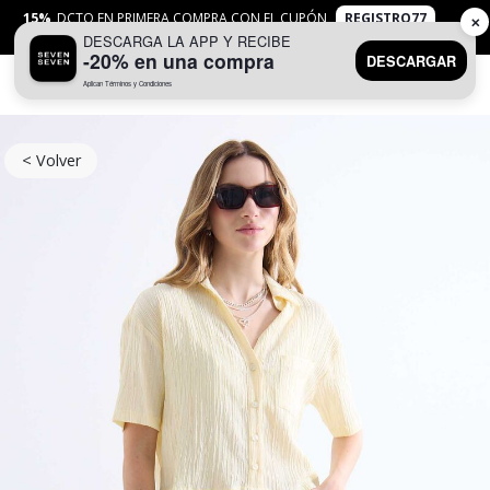
15%
DCTO EN PRIMERA COMPRA CON EL CUPÓN
REGISTRO77
✕
DESCARGA LA APP Y RECIBE
APLICAN
TYC
-20% en una compra
DESCARGAR
Aplican Términos y Condiciones
0
< Volver