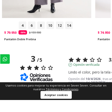
4
6
8
10
12
14
$ 79.950
$ 74.950
$ 159.900
-50%
Pantalón Doble Pretina
Pantalón S
3
3
/
5
Opinión verificada
Lindo el color, pero la tela
Opinión del
10/4/2026
, tras u
experiencia del
24/3/2026
po
Basado en
1
opiniones
Usamos cookies para mejorar tu experiencia en Seven Seven. Consultar en
sometidas a control
nuestros
Términos y Condiciones
.
Útil
(0)
Informe
Ver todas las reseñas de este sitio
Aceptar cookies
5
estrellas
0
Respuesta de
www.sevenseven.
4
estrellas
0