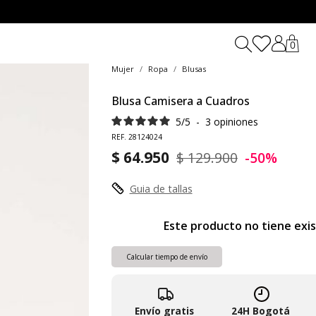
0
Mujer
Ropa
Blusas
Blusa Camisera a Cuadros
5
/
5
-
3
opiniones
REF. 28124024
$ 64.950
$ 129.900
-50%
Guia de tallas
Este producto no tiene exi
Calcular tiempo de envío
Envío gratis
24H Bogotá