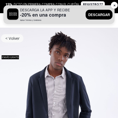
15%
DCTO EN PRIMERA COMPRA CON EL CUPÓN
REGISTRO77
✕
DESCARGA LA APP Y RECIBE
APLICAN
TYC
-20% en una compra
DESCARGAR
Aplican Términos y Condiciones
0
< Volver
ENVÍO GRATIS