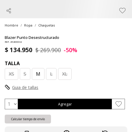
Hombre
Ropa
Chaquetas
Blazer Punto Desestructurado
REF. 45400032
$ 134.950
$ 269.900
-50%
TALLA
XS
S
M
L
XL
Guia de tallas
Agregar
Calcular tiempo de envío