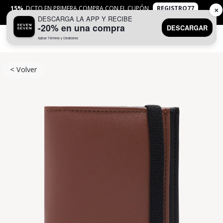
15%
DCTO EN PRIMERA COMPRA CON EL CUPÓN
REGISTRO77
✕
DESCARGA LA APP Y RECIBE
APLICAN
TYC
-20% en una compra
DESCARGAR
Aplican Términos y Condiciones
0
< Volver