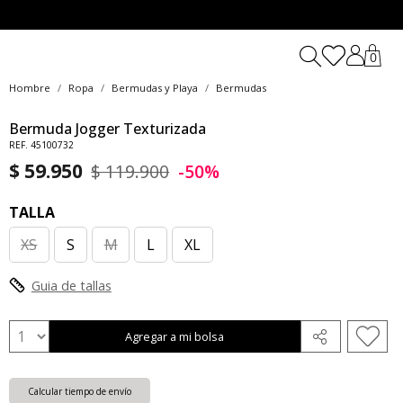
0
Hombre
Ropa
Bermudas y Playa
Bermudas
Bermuda Jogger Texturizada
REF. 45100732
$ 59.950
$ 119.900
-50%
TALLA
XS
S
M
L
XL
Guia de tallas
Agregar a mi bolsa
Calcular tiempo de envío