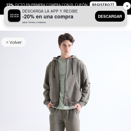
15%
DCTO EN PRIMERA COMPRA CON EL CUPÓN
REGISTRO77
✕
DESCARGA LA APP Y RECIBE
APLICAN
TYC
-20% en una compra
DESCARGAR
Aplican Términos y Condiciones
0
< Volver