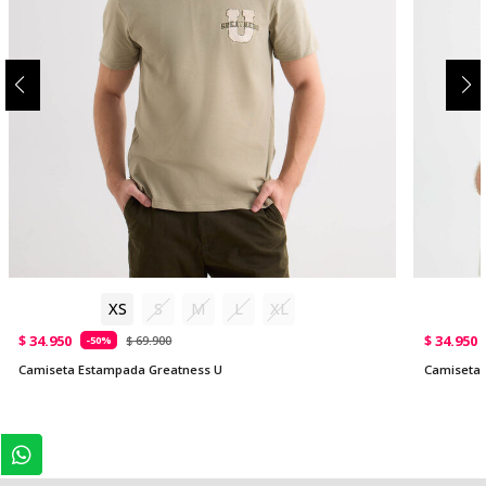
XS
S
M
L
XL
$ 34.950
$ 34.950
$ 69.900
-50%
Camiseta Estampada Greatness U
Camiseta