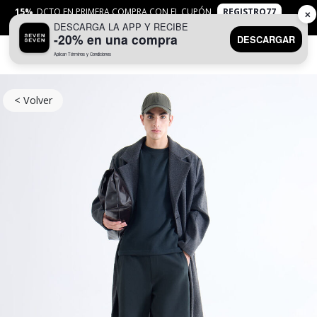
15%
DCTO EN PRIMERA COMPRA CON EL CUPÓN
REGISTRO77
✕
DESCARGA LA APP Y RECIBE
APLICAN
TYC
-20% en una compra
DESCARGAR
Aplican Términos y Condiciones
0
< Volver