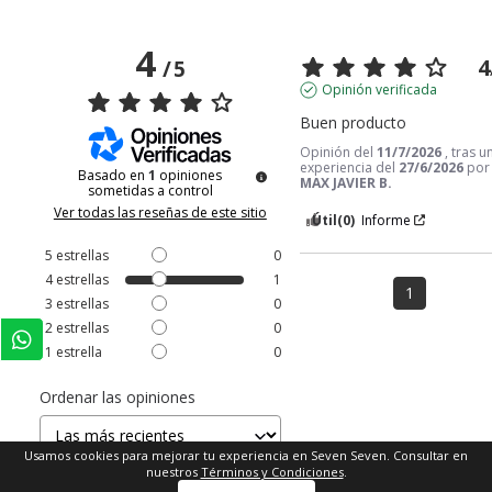
4
4
/
5
Opinión verificada
Buen producto
Opinión del
11/7/2026
, tras u
experiencia del
27/6/2026
por
Basado en
1
opiniones
MAX JAVIER B.
sometidas a control
Ver todas las reseñas de este sitio
Útil
(0)
Informe
5
estrellas
0
4
estrellas
1
1
3
estrellas
0
2
estrellas
0
1
estrella
0
Ordenar las opiniones
Usamos cookies para mejorar tu experiencia en Seven Seven. Consultar en
nuestros
Términos y Condiciones
.