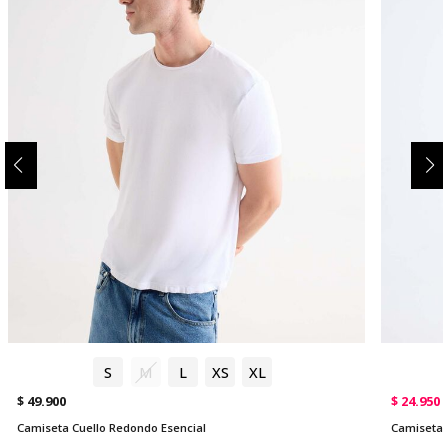
S
M
L
XS
XL
$ 49.900
$ 24.950
Camiseta Cuello Redondo Esencial
Camiseta 