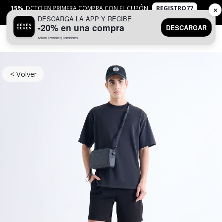
15%
DCTO EN PRIMERA COMPRA CON EL CUPÓN
REGISTRO77
✕
DESCARGA LA APP Y RECIBE
APLICAN
TYC
-20% en una compra
DESCARGAR
Aplican Términos y Condiciones
0
< Volver