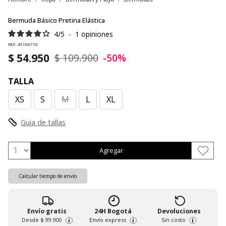
Bermuda Básico Pretina Elástica
4
/
5
-
1
opiniones
REF. 45100770
$ 54.950
$ 109.900
-50%
TALLA
XS
S
M
L
XL
Guia de tallas
Agregar
Calcular tiempo de envío
Envío gratis
24H Bogotá
Devoluciones
Desde
$ 99.900
Envío express
Sin costo
i
i
i