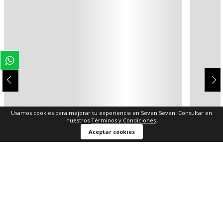
Usamos cookies para mejorar tu experiencia en Seven Seven. Consultar en
nuestros
Términos y Condiciones
.
Aceptar cookies
4
6
8
10
12
$ 179.900
$ 49.900
$ 143.920