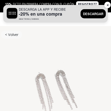
15%
DCTO EN PRIMERA COMPRA CON EL CUPÓN
REGISTRO77
✕
DESCARGA LA APP Y RECIBE
APLICAN
TYC
-20% en una compra
DESCARGAR
Aplican Términos y Condiciones
0
< Volver