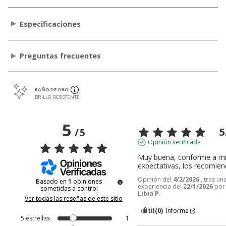
Especificaciones
Preguntas frecuentes
BAÑO DE ORO
BRILLO RESISTENTE
5
5
/
5
Opinión verificada
Muy buena, conforme a mi
expectativas, los recomien
Opinión del
4/2/2026
, tras un
Basado en
1
opiniones
experiencia del
22/1/2026
por
sometidas a control
Libia P.
Ver todas las reseñas de este sitio
Útil
(0)
Informe
5
estrellas
1