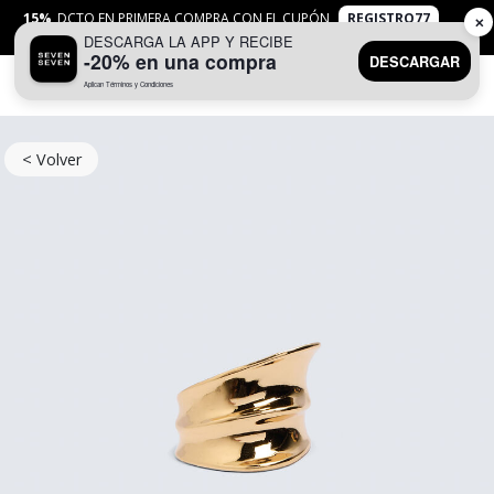
15%
DCTO EN PRIMERA COMPRA CON EL CUPÓN
REGISTRO77
✕
DESCARGA LA APP Y RECIBE
APLICAN
TYC
-20% en una compra
DESCARGAR
Aplican Términos y Condiciones
0
< Volver