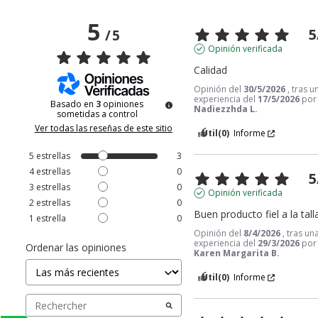
5
5
/
5
Opinión verificada
Calidad
Opinión del
30/5/2026
, tras u
experiencia del
17/5/2026
por
Basado en
3
opiniones
Nadiezzhda L.
sometidas a control
Ver todas las reseñas de este sitio
Útil
(0)
Informe
5
estrellas
3
4
estrellas
0
5
3
estrellas
0
Opinión verificada
2
estrellas
0
Buen producto fiel a la tall
1
estrella
0
Opinión del
8/4/2026
, tras un
experiencia del
29/3/2026
por
Ordenar las opiniones
Karen Margarita B.
Útil
(0)
Informe