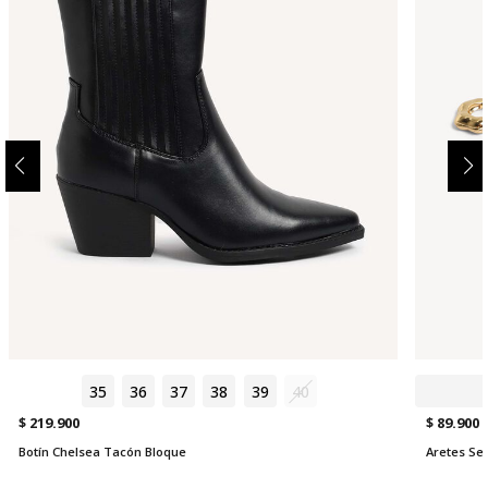
35
36
37
38
39
40
$ 219.900
$ 89.900
Botín Chelsea Tacón Bloque
Aretes Se