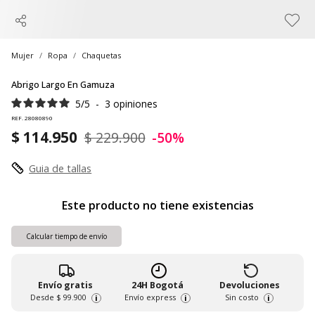
Mujer
Ropa
Chaquetas
Abrigo Largo En Gamuza
5
/
5
-
3
opiniones
REF. 28080890
$ 114.950
$ 229.900
-50%
Guia de tallas
Este producto no tiene existencias
Calcular tiempo de envío
Envío gratis
24H Bogotá
Devoluciones
Desde
$ 99.900
Envío express
Sin costo
i
i
i