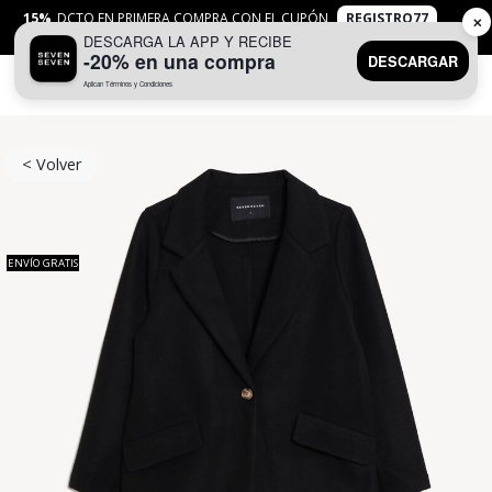
15%
DCTO EN PRIMERA COMPRA CON EL CUPÓN
REGISTRO77
✕
DESCARGA LA APP Y RECIBE
APLICAN
TYC
-20% en una compra
DESCARGAR
Aplican Términos y Condiciones
0
< Volver
ENVÍO GRATIS