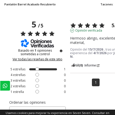
Pantalón Barrel Acabado Recubierto
Tacones S
5
5
/
5
Opinión verificada
Hermoso abrigo, excelente
material,
Opinión del
15/7/2026
, tras u
Basado en
1
opiniones
experiencia del
4/7/2026
por
sometidas a control
N.
Ver todas las reseñas de este sitio
Útil
(0)
Informe
5
estrellas
1
4
estrellas
0
3
estrellas
0
1
2
estrellas
0
1
estrella
0
Ordenar las opiniones
Usamos cookies para mejorar tu experiencia en Seven Seven. Consultar en