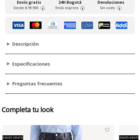
Envío gratis
24H Bogotá
Devoluciones
Desde
$ 99.900
Envío express
Sin costo
i
i
i
Descripción
Especificaciones
Preguntas frecuentes
Completa tu look
ENVÍO GRATIS
ENVÍO GRATIS