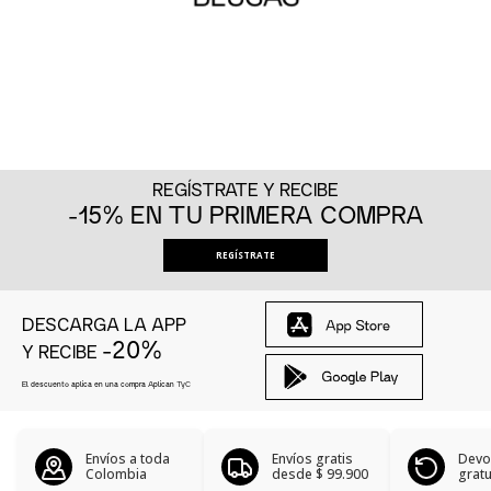
REGÍSTRATE Y RECIBE
-15% EN TU PRIMERA COMPRA
REGÍSTRATE
DESCARGA LA APP
-20%
Y RECIBE
El descuento aplica en una compra Aplican
TyC
Envíos a toda
Envíos gratis
Devo
Colombia
desde
$ 99.900
gratu