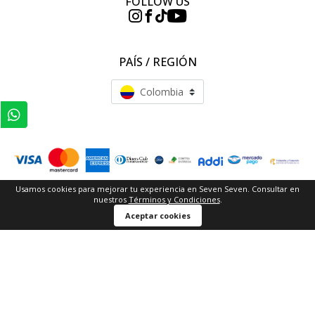
FOLLOW US
PAÍS / REGIÓN
Colombia
Usamos cookies para mejorar tu experiencia en Seven Seven. Consultar en
Pash S.A.S | Nit. 860.503.159-1 | Calle 18a Nº 69b - 06 | servicliente@sevenseven.com.co | (601)
nuestros
Términos y Condiciones
.
4321897 / 018000126657
Aceptar cookies
Todos los derechos reservados Seven - Seven 2025