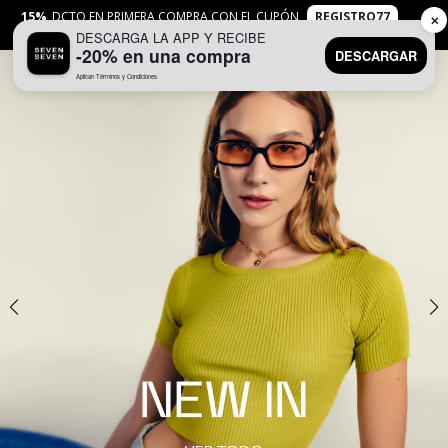
15%
DCTO EN PRIMERA COMPRA CON EL CUPÓN
REGISTRO77
✕
DESCARGA LA APP Y RECIBE
APLICAN
TYC
-20% en una compra
DESCARGAR
Aplican Términos y Condiciones
0