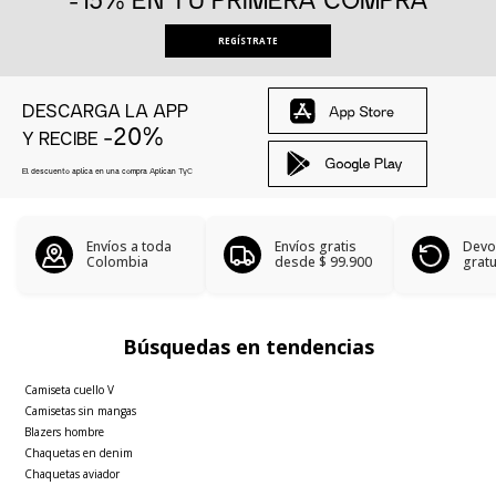
REGÍSTRATE
DESCARGA LA APP
-20%
Y RECIBE
El descuento aplica en una compra Aplican
TyC
Envíos a toda
Envíos gratis
Devo
Colombia
desde
$ 99.900
gratu
Búsquedas en tendencias
Camiseta cuello V
Camisetas sin mangas
Blazers hombre
Chaquetas en denim
Chaquetas aviador