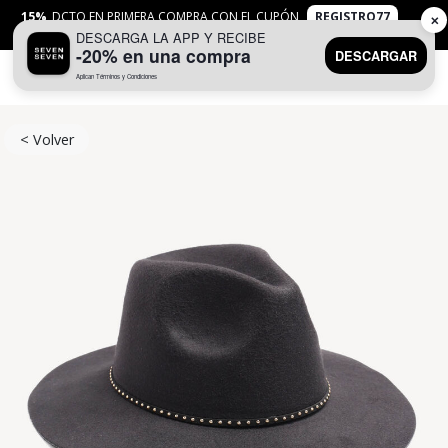
15%
DCTO EN PRIMERA COMPRA CON EL CUPÓN
REGISTRO77
✕
DESCARGA LA APP Y RECIBE
APLICAN
TYC
-20% en una compra
DESCARGAR
Aplican Términos y Condiciones
0
< Volver