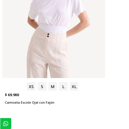
XS
S
M
L
XL
$ 69.900
Camiseta Escote Ojal con Fajón