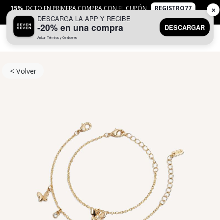
15%
DCTO EN PRIMERA COMPRA CON EL CUPÓN
REGISTRO77
✕
DESCARGA LA APP Y RECIBE
APLICAN
TYC
-20% en una compra
DESCARGAR
Aplican Términos y Condiciones
0
< Volver