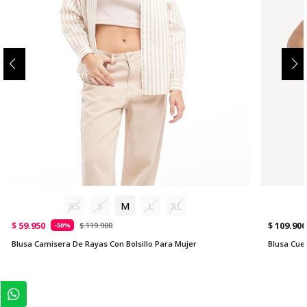
XS
S
M
L
XL
$ 59.950
$ 109.900
$ 119.900
-50%
Blusa Camisera De Rayas Con Bolsillo Para Mujer
Blusa Cue