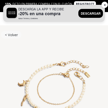
15%
DCTO EN PRIMERA COMPRA CON EL CUPÓN
REGISTRO77
✕
DESCARGA LA APP Y RECIBE
APLICAN
TYC
-20% en una compra
DESCARGAR
Aplican Términos y Condiciones
0
< Volver