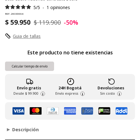
5
/
5
-
1
opiniones
REF. 28330664
$ 59.950
$ 119.900
-50%
Guia de tallas
Este producto no tiene existencias
Calcular tiempo de envío
Envío gratis
24H Bogotá
Devoluciones
Desde
$ 99.900
Envío express
Sin costo
i
i
i
Descripción