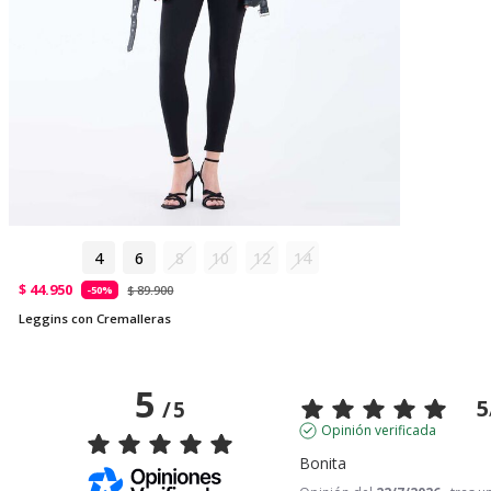
4
6
8
10
12
14
$ 44.950
$ 89.900
-50%
Leggins con Cremalleras
5
5
/
5
Opinión verificada
Bonita