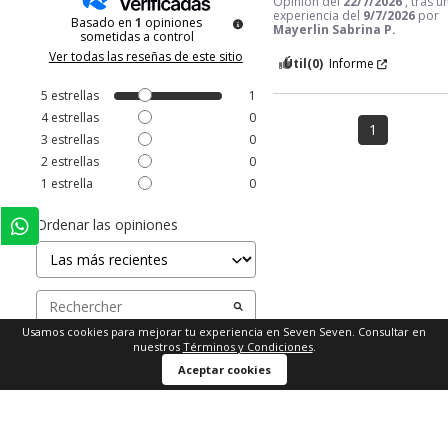
Opinión del
22/7/2026
, tras u
experiencia del
9/7/2026
por
Basado en
1
opiniones
Mayerlin Sabrina P.
sometidas a control
Ver todas las reseñas de este sitio
Útil
(0)
Informe
5
estrellas
1
4
estrellas
0
1
3
estrellas
0
2
estrellas
0
1
estrella
0
Ordenar las opiniones
Usamos cookies para mejorar tu experiencia en Seven Seven. Consultar en
nuestros
Términos y Condiciones
.
Aceptar cookies