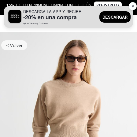
15%
DCTO EN PRIMERA COMPRA CON EL CUPÓN
REGISTRO77
✕
DESCARGA LA APP Y RECIBE
APLICAN
TYC
-20% en una compra
DESCARGAR
Aplican Términos y Condiciones
0
< Volver