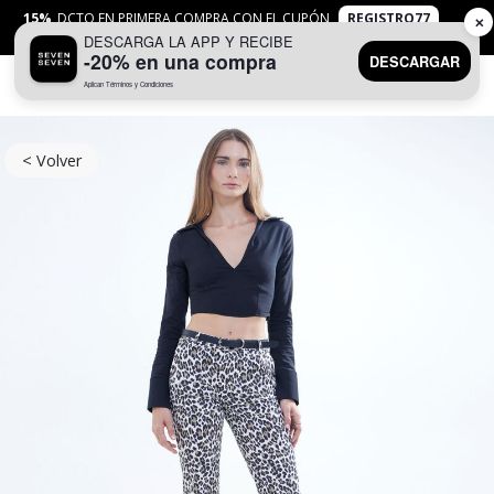
15%
DCTO EN PRIMERA COMPRA CON EL CUPÓN
REGISTRO77
✕
DESCARGA LA APP Y RECIBE
APLICAN
TYC
-20% en una compra
DESCARGAR
Aplican Términos y Condiciones
0
< Volver