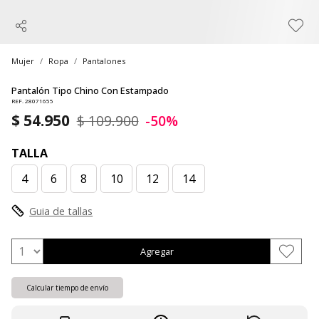
Mujer
Ropa
Pantalones
Pantalón Tipo Chino Con Estampado
REF. 28071655
$ 54.950
$ 109.900
-50%
TALLA
4
6
8
10
12
14
Guia de tallas
Agregar
Calcular tiempo de envío