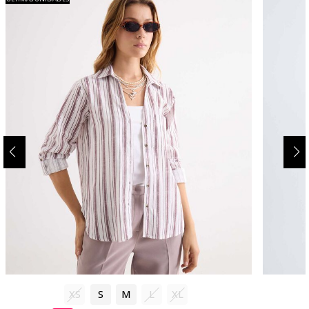
XS
S
M
L
XL