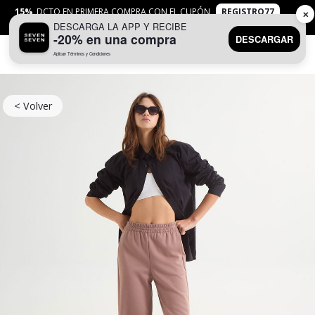
15%
DCTO EN PRIMERA COMPRA CON EL CUPÓN
REGISTRO77
✕
DESCARGA LA APP Y RECIBE
APLICAN
TYC
-20% en una compra
DESCARGAR
Aplican Términos y Condiciones
0
< Volver