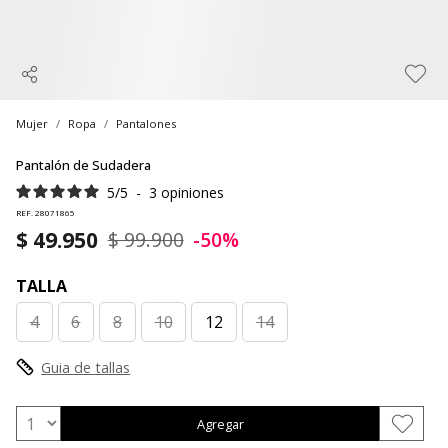
Mujer
Ropa
Pantalones
Pantalón de Sudadera
5
/
5
-
3
opiniones
REF. 28071865
$ 49.950
$ 99.900
-50%
TALLA
4
6
8
10
12
14
Guia de tallas
Agregar