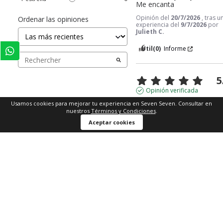
Me encanta
Opinión del
20/7/2026
, tras u
Ordenar las opiniones
experiencia del
9/7/2026
por
Julieth C.
Útil
(0)
Informe
5
Opinión verificada
Usamos cookies para mejorar tu experiencia en Seven Seven. Consultar en
Muy bonito
nuestros
Términos y Condiciones
.
Opinión del
29/5/2026
, tras u
Aceptar cookies
experiencia del
19/5/2026
por
Diana R.
Útil
(0)
Informe
1