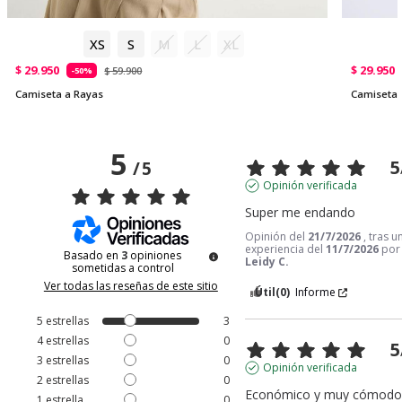
XS
S
M
L
XL
$ 29.950
$ 29.950
$ 59.900
-50%
Camiseta a Rayas
Camiseta 
5
5
/
5
Opinión verificada
Super me endando
Opinión del
21/7/2026
, tras u
experiencia del
11/7/2026
por
Basado en
3
opiniones
Leidy C.
sometidas a control
Ver todas las reseñas de este sitio
Útil
(0)
Informe
5
estrellas
3
4
estrellas
0
5
3
estrellas
0
Opinión verificada
2
estrellas
0
Económico y muy cómodo..
1
estrella
0