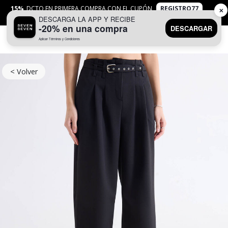
15%
DCTO EN PRIMERA COMPRA CON EL CUPÓN
REGISTRO77
✕
DESCARGA LA APP Y RECIBE
APLICAN
TYC
-20% en una compra
DESCARGAR
Aplican Términos y Condiciones
0
< Volver