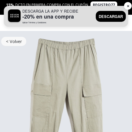
15%
DCTO EN PRIMERA COMPRA CON EL CUPÓN
REGISTRO77
✕
DESCARGA LA APP Y RECIBE
APLICAN
TYC
-20% en una compra
DESCARGAR
Aplican Términos y Condiciones
0
< Volver