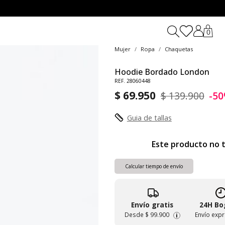
0
Mujer
Ropa
Chaquetas
Hoodie Bordado London
REF. 28060448
$ 69.950
$ 139.900
-5
Guia de tallas
Este producto no t
Calcular tiempo de envío
Envío gratis
24H Bo
Desde
$ 99.900
Envío exp
i