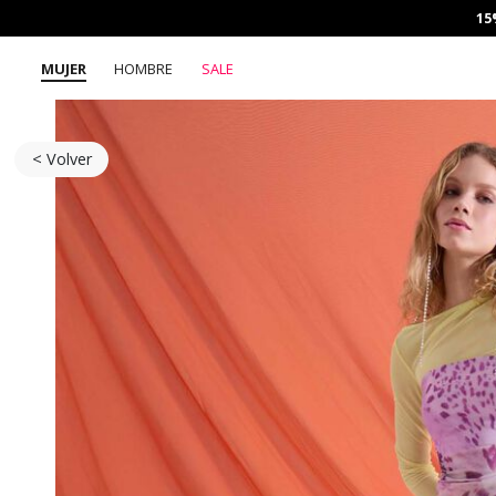
15
MUJER
HOMBRE
SALE
< Volver