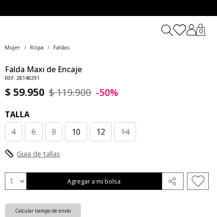
0
Mujer
Ropa
Faldas
Falda Maxi de Encaje
REF. 28148291
$ 59.950
$ 119.900
-50%
TALLA
4
6
8
10
12
14
Guia de tallas
Agregar a mi bolsa
Calcular tiempo de envío