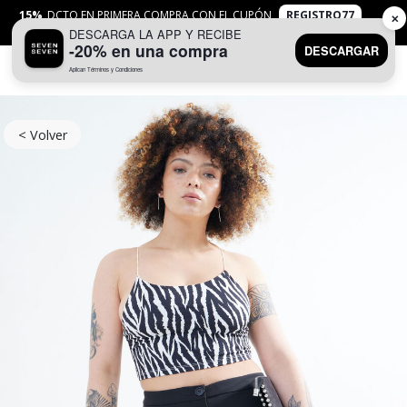
15%
DCTO EN PRIMERA COMPRA CON EL CUPÓN
REGISTRO77
✕
DESCARGA LA APP Y RECIBE
APLICAN
TYC
-20% en una compra
DESCARGAR
Aplican Términos y Condiciones
0
< Volver