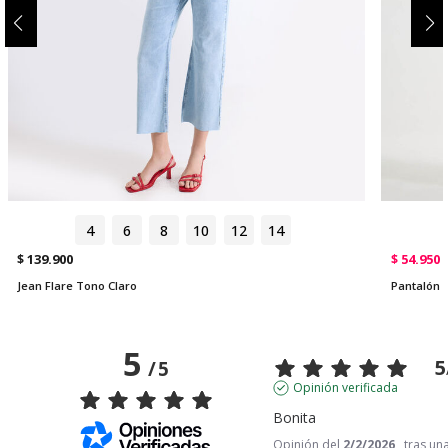
4
6
8
10
12
14
$ 139.900
$ 54.950
Jean Flare Tono Claro
Pantalón F
5
5
/
5
Opinión verificada
Bonita
Opinión del
2/2/2026
, tras un