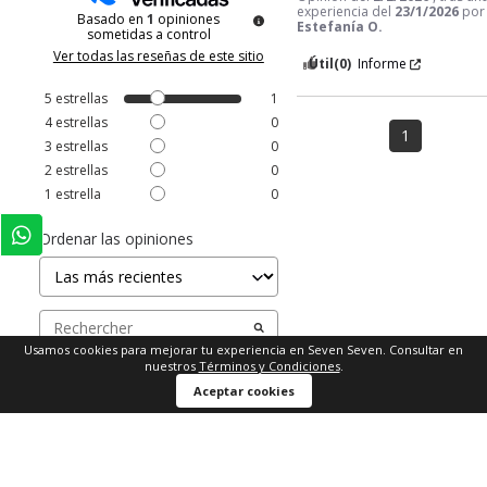
experiencia del
23/1/2026
por
Basado en
1
opiniones
Estefanía O.
sometidas a control
Ver todas las reseñas de este sitio
Útil
(0)
Informe
5
estrellas
1
4
estrellas
0
1
3
estrellas
0
2
estrellas
0
1
estrella
0
Ordenar las opiniones
Usamos cookies para mejorar tu experiencia en Seven Seven. Consultar en
nuestros
Términos y Condiciones
.
Aceptar cookies