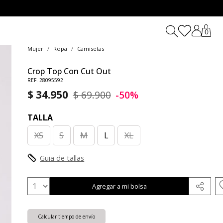
0
Mujer
Ropa
Camisetas
Crop Top Con Cut Out
REF. 28095592
$ 34.950
$ 69.900
-50%
TALLA
XS
S
M
L
XL
Guia de tallas
Agregar a mi bolsa
Calcular tiempo de envío