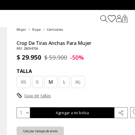
0
Mujer
Ropa
Camisetas
Crop De Tiras Anchas Para Mujer
REF. 28094706
$ 29.950
$ 59.900
-50%
TALLA
XS
S
M
L
XL
Guia de tallas
Agregar a mi bolsa
Calcular tiempo de envío