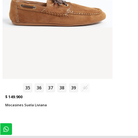
35
36
37
38
39
40
$ 149.900
Mocasines Suela Liviana