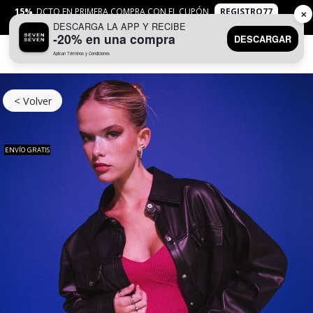
15%
DCTO EN PRIMERA COMPRA CON EL CUPÓN
REGISTRO77
✕
DESCARGA LA APP Y RECIBE
APLICAN
TYC
-20% en una compra
DESCARGAR
Aplican Términos y Condiciones
0
< Volver
ENVÍO GRATIS