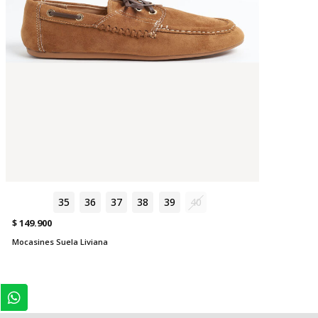
35
36
37
38
39
40
$ 149.900
Mocasines Suela Liviana