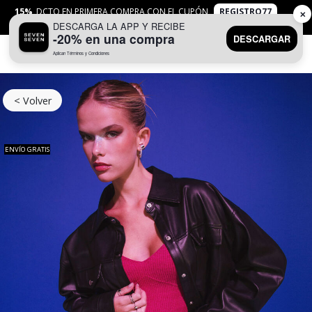
15%
DCTO EN PRIMERA COMPRA CON EL CUPÓN
REGISTRO77
✕
DESCARGA LA APP Y RECIBE
APLICAN
TYC
-20% en una compra
DESCARGAR
Aplican Términos y Condiciones
0
< Volver
ENVÍO GRATIS