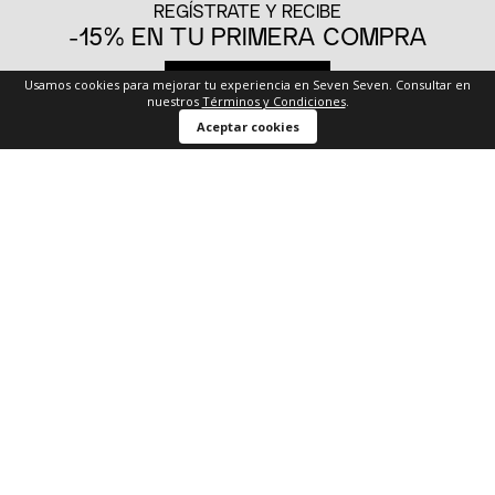
REGÍSTRATE Y RECIBE
-15% EN TU PRIMERA COMPRA
REGÍSTRATE
Usamos cookies para mejorar tu experiencia en Seven Seven. Consultar en
nuestros
Términos y Condiciones
.
Comprar ahora
Aceptar cookies
DESCARGA LA APP
-20%
Y RECIBE
El descuento aplica en una compra Aplican
TyC
Envíos a toda
Envíos gratis
Devo
Colombia
desde
$ 99.900
gratu
Búsquedas en tendencias
Camiseta cuello V
Camisetas sin mangas
Blazers hombre
Chaquetas en denim