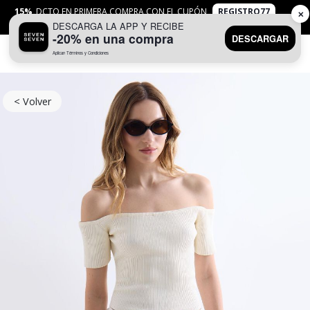
15%
DCTO EN PRIMERA COMPRA CON EL CUPÓN
REGISTRO77
✕
DESCARGA LA APP Y RECIBE
APLICAN
TYC
-20% en una compra
DESCARGAR
Aplican Términos y Condiciones
0
< Volver