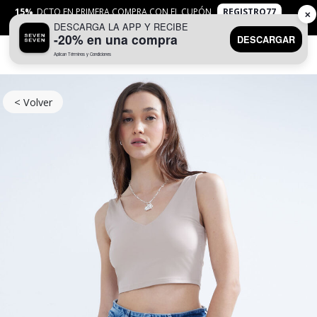
15%
DCTO EN PRIMERA COMPRA CON EL CUPÓN
REGISTRO77
✕
DESCARGA LA APP Y RECIBE
APLICAN
TYC
-20% en una compra
DESCARGAR
Aplican Términos y Condiciones
0
< Volver