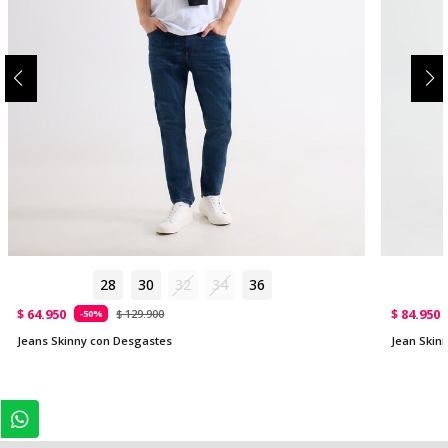
28
30
32
34
36
$ 64.950
$ 84.950
$ 129.900
-50%
Jeans Skinny con Desgastes
Jean Skinn