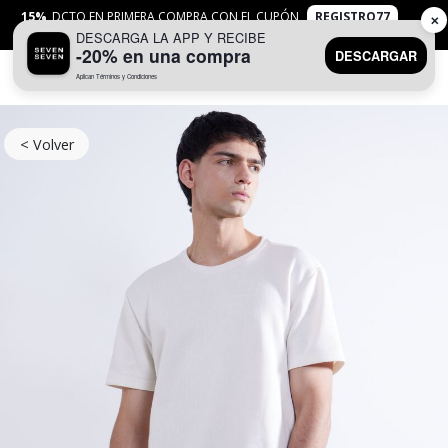
15%
DCTO EN PRIMERA COMPRA CON EL CUPÓN
REGISTRO77
✕
DESCARGA LA APP Y RECIBE
APLICAN
TYC
-20% en una compra
DESCARGAR
Aplican Términos y Condiciones
0
< Volver