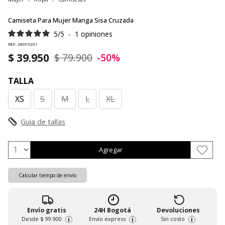
Camiseta Para Mujer Manga Sisa Cruzada
5
/
5
-
1
opiniones
REF. 28095201
$ 39.950
$ 79.900
-50%
TALLA
XS
S
M
L
XL
Guia de tallas
Agregar
Calcular tiempo de envío
Envío gratis
24H Bogotá
Devoluciones
Desde
$ 99.900
Envío express
Sin costo
i
i
i