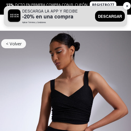
15%
DCTO EN PRIMERA COMPRA CON EL CUPÓN
REGISTRO77
✕
DESCARGA LA APP Y RECIBE
APLICAN
TYC
-20% en una compra
DESCARGAR
Aplican Términos y Condiciones
0
< Volver