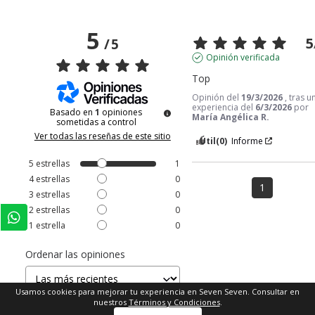
5
5
/
5
Opinión verificada
Top
Opinión del
19/3/2026
, tras u
experiencia del
6/3/2026
por
Basado en
1
opiniones
María Angélica R.
sometidas a control
Ver todas las reseñas de este sitio
Útil
(0)
Informe
5
estrellas
1
4
estrellas
0
1
3
estrellas
0
2
estrellas
0
1
estrella
0
Ordenar las opiniones
Usamos cookies para mejorar tu experiencia en Seven Seven. Consultar en
nuestros
Términos y Condiciones
.