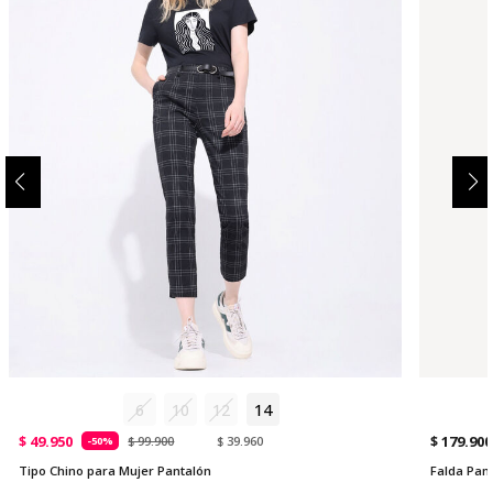
6
10
12
14
$ 49.950
$ 179.900
$ 99.900
$ 39.960
-50%
Tipo Chino para Mujer Pantalón
Falda Pan