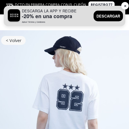
15%
DCTO EN PRIMERA COMPRA CON EL CUPÓN
REGISTRO77
✕
DESCARGA LA APP Y RECIBE
APLICAN
TYC
-20% en una compra
DESCARGAR
Aplican Términos y Condiciones
0
< Volver