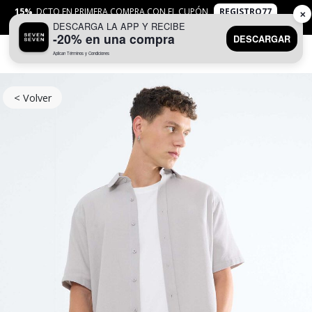
15%
DCTO EN PRIMERA COMPRA CON EL CUPÓN
REGISTRO77
✕
DESCARGA LA APP Y RECIBE
APLICAN
TYC
-20% en una compra
DESCARGAR
Aplican Términos y Condiciones
0
< Volver