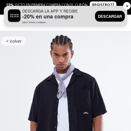
15%
DCTO EN PRIMERA COMPRA CON EL CUPÓN
REGISTRO77
✕
DESCARGA LA APP Y RECIBE
APLICAN
TYC
-20% en una compra
DESCARGAR
Aplican Términos y Condiciones
0
< Volver