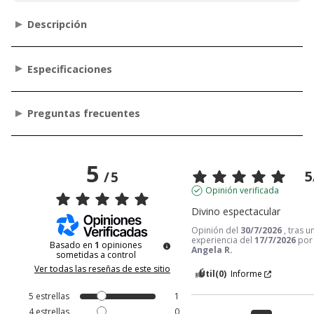
Descripción
Especificaciones
Preguntas frecuentes
5
5
/
5
Opinión verificada
Divino espectacular
Opinión del
30/7/2026
, tras u
experiencia del
17/7/2026
por
Basado en
1
opiniones
Angela R.
sometidas a control
Ver todas las reseñas de este sitio
Útil
(0)
Informe
5
estrellas
1
4
estrellas
0