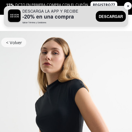
15%
DCTO EN PRIMERA COMPRA CON EL CUPÓN
REGISTRO77
✕
DESCARGA LA APP Y RECIBE
APLICAN
TYC
-20% en una compra
DESCARGAR
Aplican Términos y Condiciones
0
< Volver