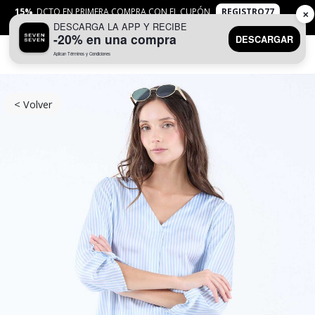
15%
DCTO EN PRIMERA COMPRA CON EL CUPÓN
REGISTRO77
✕
DESCARGA LA APP Y RECIBE
APLICAN
TYC
-20% en una compra
DESCARGAR
Aplican Términos y Condiciones
0
< Volver