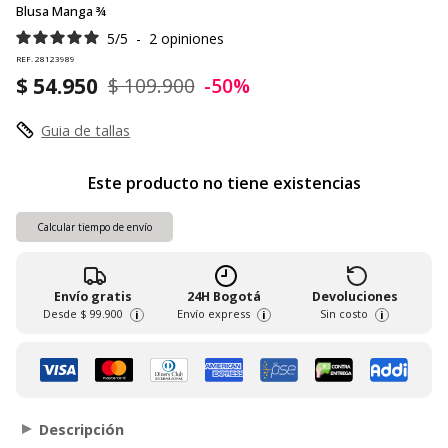
Blusa Manga ¾
5
/
5
-
2
opiniones
REF. 28123989
$ 54.950
$ 109.900
-50%
Guia de tallas
Este producto no tiene existencias
Calcular tiempo de envío
Envío gratis
24H Bogotá
Devoluciones
Desde
$ 99.900
Envío express
Sin costo
i
i
i
Descripción