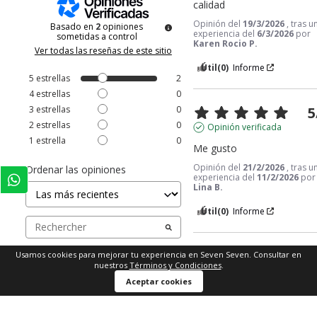
calidad
Opinión del
19/3/2026
, tras u
Basado en
2
opiniones
experiencia del
6/3/2026
por
sometidas a control
Karen Rocio P.
Ver todas las reseñas de este sitio
Útil
(0)
Informe
5
estrellas
2
4
estrellas
0
3
estrellas
0
5
2
estrellas
0
Opinión verificada
1
estrella
0
Me gusto
Opinión del
21/2/2026
, tras u
Ordenar las opiniones
experiencia del
11/2/2026
por
Lina B.
Útil
(0)
Informe
Usamos cookies para mejorar tu experiencia en Seven Seven. Consultar en
1
nuestros
Términos y Condiciones
.
Comprar ahora
Aceptar cookies