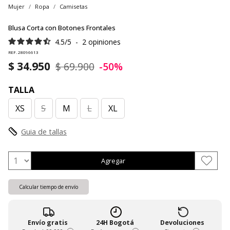
Mujer
Ropa
Camisetas
Blusa Corta con Botones Frontales
4.5
/
5
-
2
opiniones
REF. 28096613
$ 34.950
$ 69.900
-50%
TALLA
XS
S
M
L
XL
Guia de tallas
Agregar
Calcular tiempo de envío
Envío gratis
24H Bogotá
Devoluciones