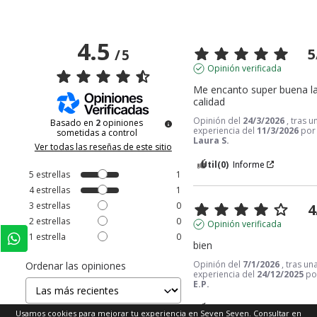
4.5
5
/
5
Opinión verificada
Me encanto super buena la
calidad
Opinión del
24/3/2026
, tras u
Basado en
2
opiniones
experiencia del
11/3/2026
por
sometidas a control
Laura S.
Ver todas las reseñas de este sitio
Útil
(0)
Informe
5
estrellas
1
4
estrellas
1
3
estrellas
0
4
2
estrellas
0
Opinión verificada
1
estrella
0
bien
Opinión del
7/1/2026
, tras un
Ordenar las opiniones
experiencia del
24/12/2025
po
E.P.
Útil
(0)
Informe
Usamos cookies para mejorar tu experiencia en Seven Seven. Consultar en