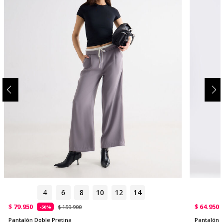
4
6
8
10
12
14
$ 79.950
$ 64.950
$ 159.900
-50%
Pantalón Doble Pretina
Pantalón 