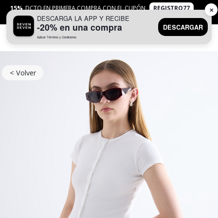
15%
DCTO EN PRIMERA COMPRA CON EL CUPÓN
REGISTRO77
✕
DESCARGA LA APP Y RECIBE
APLICAN
TYC
-20% en una compra
DESCARGAR
Aplican Términos y Condiciones
0
< Volver