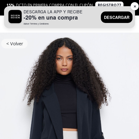
15%
DCTO EN PRIMERA COMPRA CON EL CUPÓN
REGISTRO77
✕
DESCARGA LA APP Y RECIBE
APLICAN
TYC
-20% en una compra
DESCARGAR
Aplican Términos y Condiciones
0
< Volver