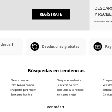
DESCAR
REGÍSTRATE
Y RECIB
El descuento aplica 
s desde
$
Devoluciones gratuitas
Pag
Búsquedas en tendencias
Blazers hombre
Chaquetas en denim
Chaquet
Polos básicas hombre
Camisetas oversize
Vestido
chaquetas para mujer
Bermudas para hombre
Enteriz
Sacos para hombre
Jeans para mujer
Camiset
Ver más
▼