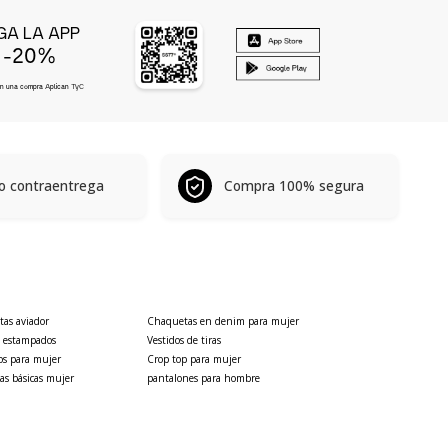
GA LA APP
-20%
E
en una compra Aplican
TyC
o contraentrega
Compra 100% segura
as aviador
Chaquetas en denim para mujer
s estampados
Vestidos de tiras
os para mujer
Crop top para mujer
as básicas mujer
pantalones para hombre