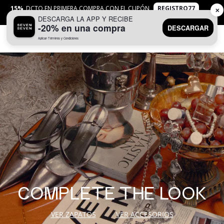
15%
DCTO EN PRIMERA COMPRA CON EL CUPÓN
REGISTRO77
✕
DESCARGA LA APP Y RECIBE
APLICAN
TYC
-20% en una compra
DESCARGAR
Aplican Términos y Condiciones
0
COMPLETE THE LOOK
VER ZAPATOS
VER ACCESORIOS