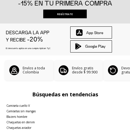
-15% EN TU PRIMERA COMPRA
REGÍSTRATE
DESCARGA LA APP
-20%
Y RECIBE
El descuento aplica en una compra Aplican
TyC
Envíos a toda
Envíos gratis
Devo
Colombia
desde
$ 99.900
gratu
Búsquedas en tendencias
Camiseta cuello V
Camisetas sin mangas
Blazers hombre
Chaquetas en denim
Chaquetas aviador