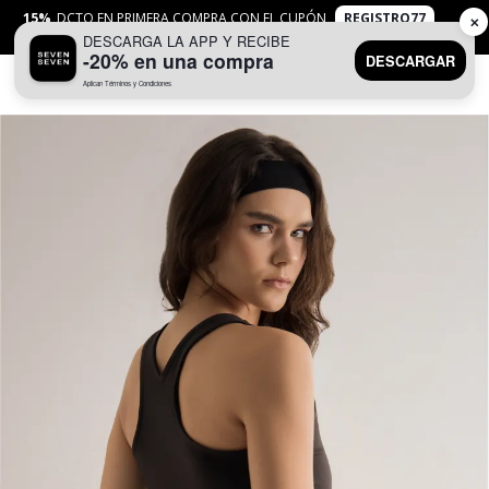
15%
DCTO EN PRIMERA COMPRA CON EL CUPÓN
REGISTRO77
✕
DESCARGA LA APP Y RECIBE
APLICAN
TYC
-20% en una compra
DESCARGAR
Aplican Términos y Condiciones
0