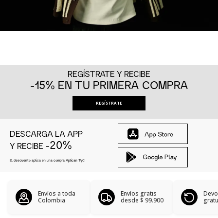
REGÍSTRATE Y RECIBE
-15% EN TU PRIMERA COMPRA
REGÍSTRATE
DESCARGA LA APP
-20%
Y RECIBE
El descuento aplica en una compra Aplican
TyC
Envíos a toda
Envíos gratis
Devo
Colombia
desde
$ 99.900
gratu