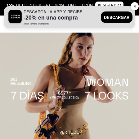
15%
DCTO EN PRIMERA COMPRA CON EL CUPÓN
REGISTRO77
✕
DESCARGA LA APP Y RECIBE
APLICAN
TYC
-20% en una compra
DESCARGAR
Aplican Términos y Condiciones
0