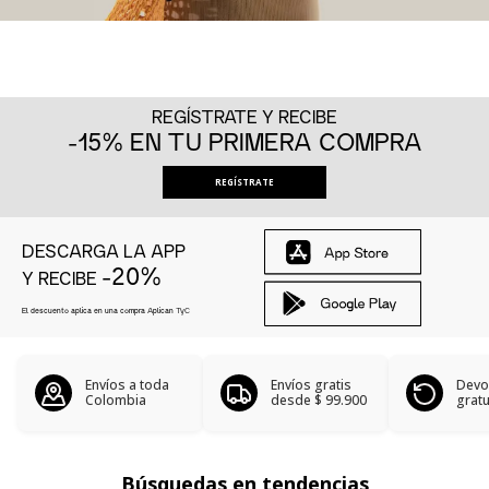
REGÍSTRATE Y RECIBE
-15% EN TU PRIMERA COMPRA
REGÍSTRATE
DESCARGA LA APP
-20%
Y RECIBE
El descuento aplica en una compra Aplican
TyC
Envíos a toda
Envíos gratis
Devo
Colombia
desde
$ 99.900
gratu
Búsquedas en tendencias