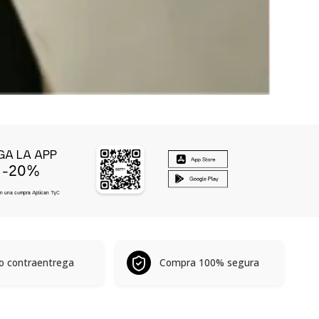
GA LA APP
-20%
E
en una compra Aplican
TyC
o contraentrega
Compra 100% segura