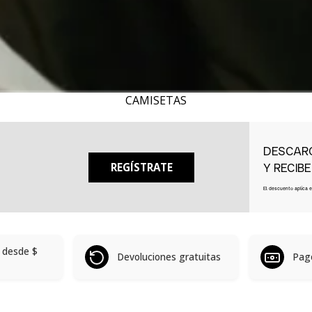
CAMISETAS
DESCAR
REGÍSTRATE
Y RECIB
El descuento aplica 
s desde
$
Devoluciones gratuitas
Pag