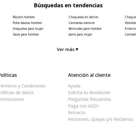
Búsquedas en tendencias
Blazers hombre
Chaquetas en denim
Chaquet
Polos básicas hombre
Camisetas oversize
Vestido
chaquetas para mujer
Bermudas para hombre
Enteriz
Sacos para hombre
Jeans para mujer
Camiset
Ver más
▼
olíticas
Atención al cliente
érminos y Condiciones
Ayuda
olíticas de datos
Solicita tu devolución
romociones
Preguntas frecuentes
Paga con ADDI
Retracto
Peticiones, Quejas y/o Reclamos