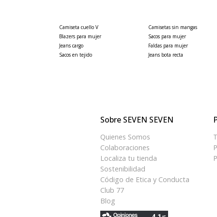
Camiseta cuello V
Camisetas sin mangas
Blazers para mujer
Sacos para mujer
Jeans cargo
Faldas para mujer
Sacos en tejido
Jeans bota recta
Sobre SEVEN SEVEN
P
Quienes Somos
T
Colaboraciones
P
Localiza tu tienda
P
Sostenibilidad
Código de Etica y Conducta
Club 77
Blog